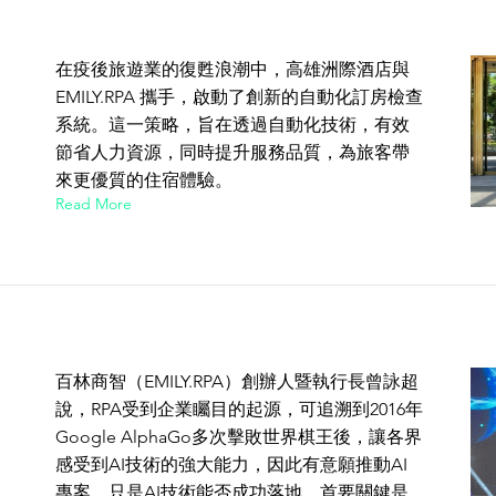
在疫後旅遊業的復甦浪潮中，高雄洲際酒店與
EMILY.RPA 攜手，啟動了創新的自動化訂房檢查
系統。這一策略，旨在透過自動化技術，有效
節省人力資源，同時提升服務品質，為旅客帶
來更優質的住宿體驗。
Read More
百林商智（EMILY.RPA）創辦人暨執行長曾詠超
說，RPA受到企業矚目的起源，可追溯到2016年
Google AlphaGo多次擊敗世界棋王後，讓各界
感受到AI技術的強大能力，因此有意願推動AI
專案。只是AI技術能否成功落地，首要關鍵是