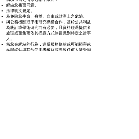
經由您書面同意。
法律明文規定。
為免除您生命、身體、自由或財產上之危險。
與公務機關或學術研究機構合作，基於公共利益
為統計或學術研究而有必要，且資料經過提供者
處理或蒐集著依其揭露方式無從識別特定之當事
人。
當您在網站的行為，違反服務條款或可能損害或
妨礙網站與其他使用者權益或導致任何人遭受損
害時，經網站管理單位研析揭露您的個人資料是
為了辨識、聯絡或採取法律行動所必要者。
有利於您的權益。
本網站委託廠商協助蒐集、處理或利用您的個人
資料時，將對委外廠商或個人善盡監督管理之
責。
六、Cookie之使用
為了提供您最佳的服務，本網站會在您的電腦中
放置並取用我們的Cookie，若您不願接受Cookie
的寫入，您可在您使用的瀏覽器功能項中設定隱
私權等級為高，即可拒絕Cookie的寫入，但可能
會導至網站某些功能無法正常執行 。