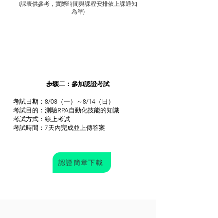
(課表供參考，實際時間與課程安排依上課通知
為準)
步驟二：參加認證考試
考試日期：8/08（一）～8/14（日）
考試目的：測驗RPA自動化技能的知識
考試方式：線上考試
考試時間：7天內完成並上傳答案
認證簡章下載